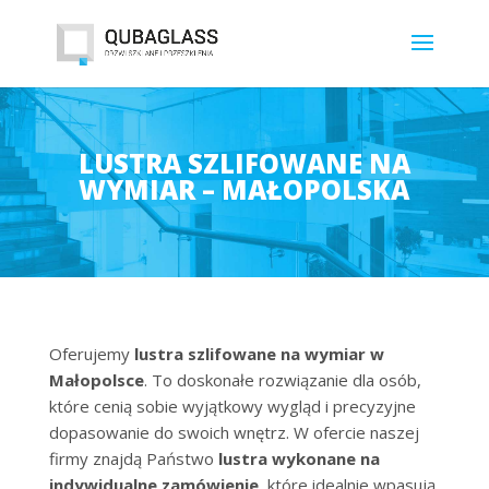
LUSTRA SZLIFOWANE NA
WYMIAR – MAŁOPOLSKA
Oferujemy
lustra szlifowane na wymiar w
Małopolsce
. To doskonałe rozwiązanie dla osób,
które cenią sobie wyjątkowy wygląd i precyzyjne
dopasowanie do swoich wnętrz. W ofercie naszej
firmy znajdą Państwo
lustra wykonane na
indywidualne zamówienie
, które idealnie wpasują